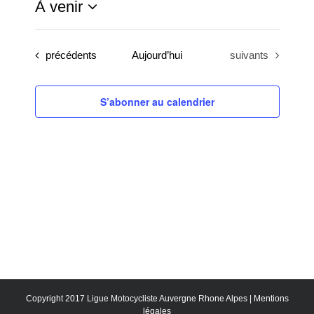
À venir
Sélectionnez
une
Évènements
Évènements
précédents
Aujourd’hui
suivants
date.
S’abonner au calendrier
Copyright 2017 Ligue Motocycliste Auvergne Rhone Alpes |
Mentions
légales