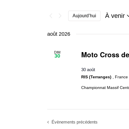
À venir
Aujourd’hui
Sélectio
une
août 2026
date.
Moto Cross de
DIM
30
30 août
RIS (Terranges)
, France
Championnat Massif Centr
Évènements
précédents