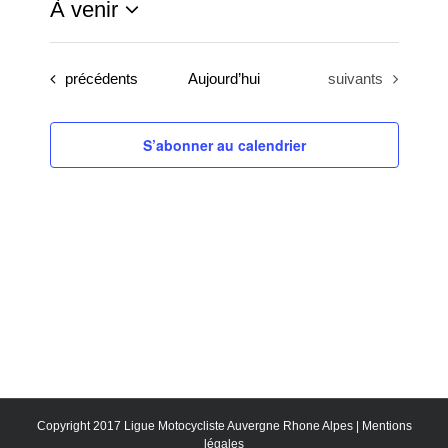
À venir
Sélectionnez
une
Évènements
Évènements
précédents
Aujourd’hui
suivants
date.
S’abonner au calendrier
Copyright 2017 Ligue Motocycliste Auvergne Rhone Alpes |
Mentions
légales