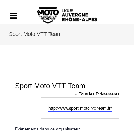
Passer
au
contenu
Sport Moto VTT Team
Sport Moto VTT Team
« Tous les Évènements
Site
http://www.sport-moto-vtt-team.fr/
web
Évènements dans ce organisateur