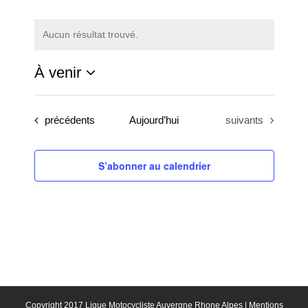
Aucun résultat trouvé.
Notice
À venir
Sélectionnez
une
Évènements
Évènements
précédents
Aujourd’hui
suivants
date.
S’abonner au calendrier
Copyright 2017 Ligue Motocycliste Auvergne Rhone Alpes |
Mentions