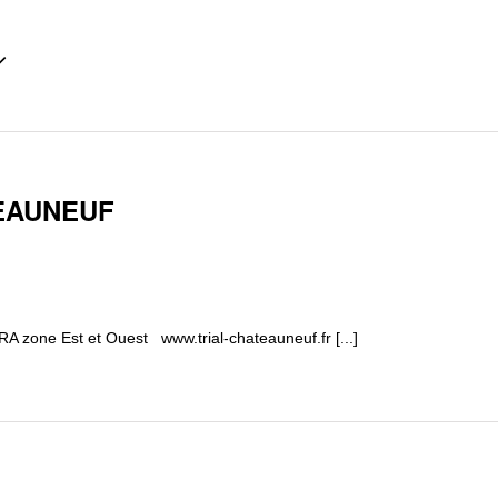
nnez
TEAUNEUF
 zone Est et Ouest www.trial-chateauneuf.fr [...]