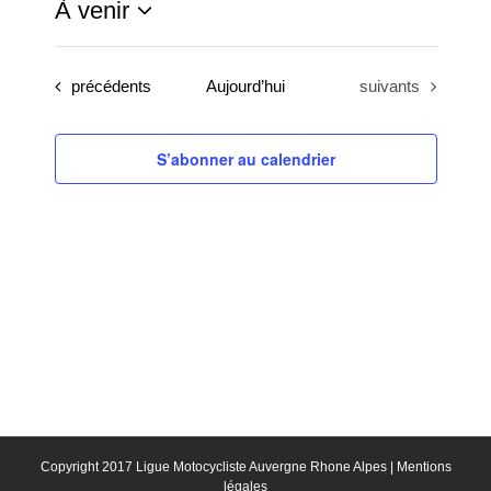
À venir
Sélectionnez
une
Évènements
Évènements
précédents
Aujourd’hui
suivants
date.
S’abonner au calendrier
Copyright 2017 Ligue Motocycliste Auvergne Rhone Alpes |
Mentions
légales