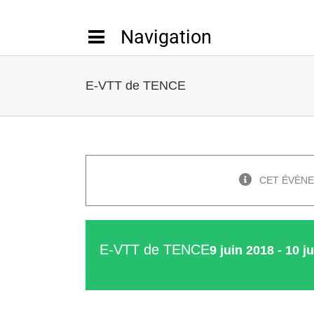
Passer
au
contenu
E-VTT de TENCE
CET ÉVÈNE
E-VTT de TENCE
9 juin 2018
-
10 j