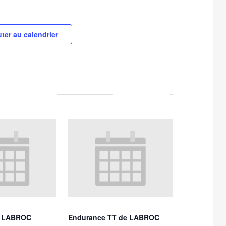
ter au calendrier
e LABROC
Endurance TT de LABROC