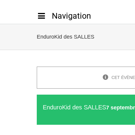
Passer
au
contenu
EnduroKid des SALLES
CET ÉVÈNE
EnduroKid des SALLES
7 septembr