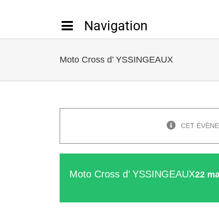
Passer
au
contenu
Moto Cross d’ YSSINGEAUX
CET ÉVÈNE
Moto Cross d’ YSSINGEAUX
22 ma