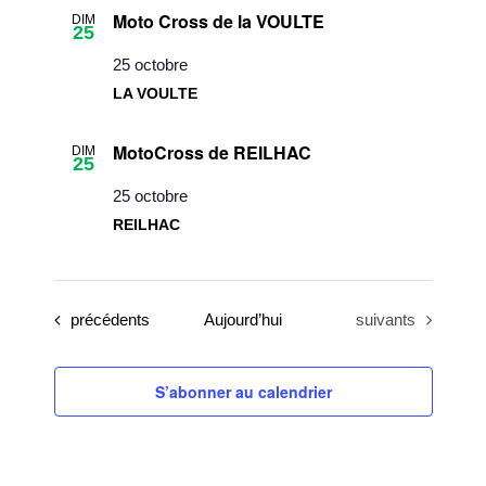
Moto Cross de la VOULTE
DIM
25
25 octobre
LA VOULTE
MotoCross de REILHAC
DIM
25
25 octobre
REILHAC
Évènements
Évènements
précédents
Aujourd’hui
suivants
S’abonner au calendrier