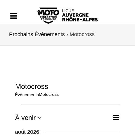
Passer
au
contenu
Prochains Évènements
› Motocross
Motocross
Motocross
Évènements
Évènements
Navigati
À venir
Liste
Recherche
Recherch
de
Sélectionnez
vues
et
août 2026