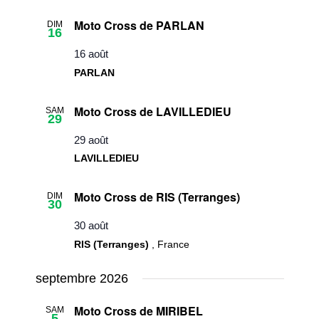
une
Évèneme
navigatio
Moto Cross de PARLAN
DIM
date.
16
de
16 août
vues
PARLAN
Évèneme
Moto Cross de LAVILLEDIEU
SAM
29
29 août
LAVILLEDIEU
Moto Cross de RIS (Terranges)
DIM
30
30 août
RIS (Terranges)
, France
septembre 2026
Moto Cross de MIRIBEL
SAM
5