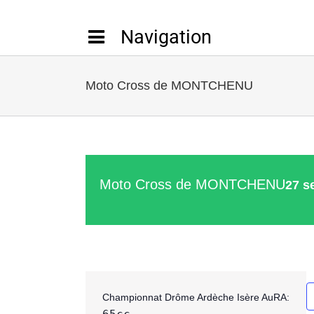
Passer
au
contenu
Moto Cross de MONTCHENU
Moto Cross de MONTCHENU
27 s