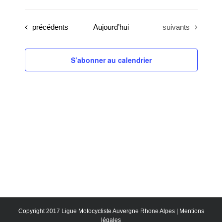
Sélectionnez
une
Évènements
Évènements
précédents
Aujourd’hui
suivants
date.
S’abonner au calendrier
Copyright 2017 Ligue Motocycliste Auvergne Rhone Alpes |
Mentions
légales